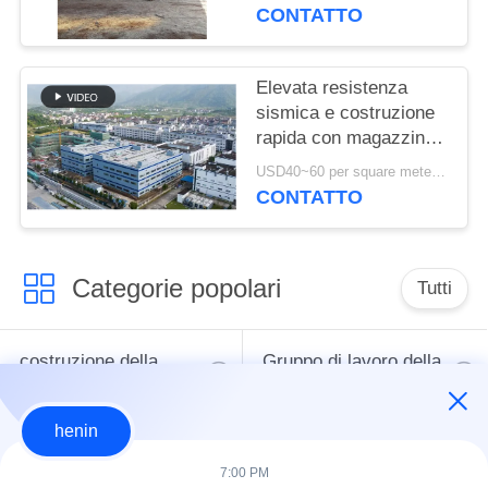
in Benin
CONTATTO
Elevata resistenza
sismica e costruzione
rapida con magazzino
a struttura in acciaio
USD40~60 per square meter MOQ:1000 metri quadrati
durevole per le tue
CONTATTO
esigenze di stoccaggio
Categorie popolari
Tutti
costruzione della
Gruppo di lavoro della
struttura d'acciaio
struttura d'acciaio
henin
Acciaio per
magazzino di
7:00 PM
costruzioni edili