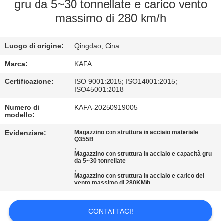
gru da 5~30 tonnellate e carico vento
VISITA
massimo di 280 km/h
ALLA
Luogo di origine:
Qingdao, Cina
FABBRICA
Marca:
KAFA
CONTROLLO
Certificazione:
ISO 9001:2015; ISO14001:2015;
ISO45001:2018
DELLA
Numero di
KAFA-20250919005
QUALITÀ
modello:
Evidenziare:
Magazzino con struttura in acciaio materiale
Q355B
CONTATTACI
,
Magazzino con struttura in acciaio e capacità gru
da 5~30 tonnellate
,
NOTIZIE
Magazzino con struttura in acciaio e carico del
vento massimo di 280KM/h
CASI
CONTATTACI!