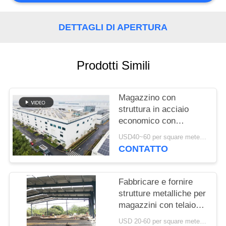
SITEMAP
DETTAGLI DI APERTURA
POLITICA
SULLA
Prodotti Simili
RISERVATEZZA
Magazzino con
struttura in acciaio
economico con
fabbricazione precisa e
USD40~60 per square meter MOQ:1000 sqm
soluzione di consegna
CONTATTO
completa
Fabbricare e fornire
strutture metalliche per
magazzini con telaio
portale personalizzato
USD 20-60 per square meter MOQ:1000 Mq