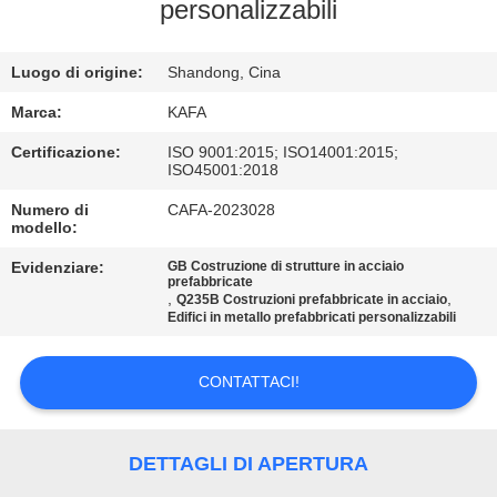
personalizzabili
VISITA
ALLA
Luogo di origine:
Shandong, Cina
FABBRICA
Marca:
KAFA
Certificazione:
ISO 9001:2015; ISO14001:2015;
ISO45001:2018
CONTROLLO
Numero di
CAFA-2023028
DELLA
modello:
QUALITÀ
Evidenziare:
GB Costruzione di strutture in acciaio
prefabbricate
,
,
Q235B Costruzioni prefabbricate in acciaio
Edifici in metallo prefabbricati personalizzabili
CONTATTACI
CONTATTACI!
NOTIZIE
CASI
DETTAGLI DI APERTURA