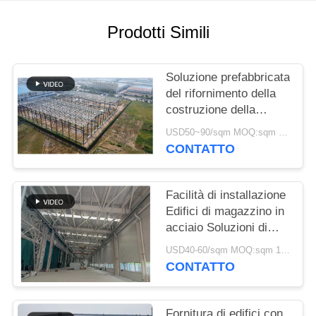
MAPPA
Prodotti Simili
DEL
SITO
Soluzione prefabbricata
del rifornimento della
costruzione della
POLITICA
struttura d'acciaio per
USD50~90/sqm MOQ:sqm 1000
SULLA
industria
CONTATTO
RISERVATEZZA
Facilità di installazione
Edifici di magazzino in
acciaio Soluzioni di
stoccaggio rispettose
USD40-60/sqm MOQ:sqm 1000
dell'ambiente
CONTATTO
Fornitura di edifici con