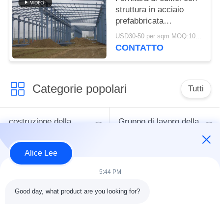
struttura in acciaio
prefabbricata
personalizzata zincata
USD30-50 per sqm MOQ:1000 mq
CONTATTO
Categorie popolari
Tutti
costruzione della
Gruppo di lavoro della
struttura d'acciaio
struttura d'acciaio
Alice Lee
Acciaio per
magazzino di
5:44 PM
costruzioni edili
struttura in acciaio
architettonico
Good day, what product are you looking for?
servizio di