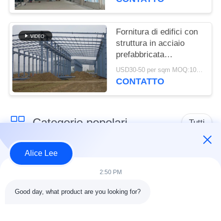
Fornitura di edifici con
struttura in acciaio
prefabbricata
personalizzata zincata
USD30-50 per sqm MOQ:1000 mq
CONTATTO
Categorie popolari
Tutti
Alice Lee
costruzione della
Gruppo di lavoro della
struttura d'acciaio
struttura d'acciaio
2:50 PM
Good day, what product are you looking for?
Acciaio per
magazzino di
costruzioni edili
struttura in acciaio
architettonico