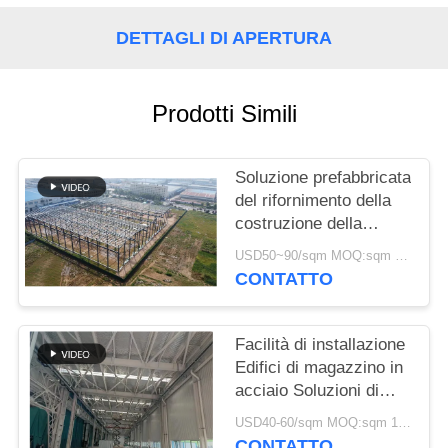
MAPPA
DETTAGLI DI APERTURA
DEL
SITO
Prodotti Simili
POLITICA
Soluzione prefabbricata
SULLA
del rifornimento della
costruzione della
RISERVATEZZA
struttura d'acciaio per
USD50~90/sqm MOQ:sqm 1000
industria
CONTATTO
Facilità di installazione
Edifici di magazzino in
acciaio Soluzioni di
stoccaggio rispettose
USD40-60/sqm MOQ:sqm 1000
dell'ambiente
CONTATTO