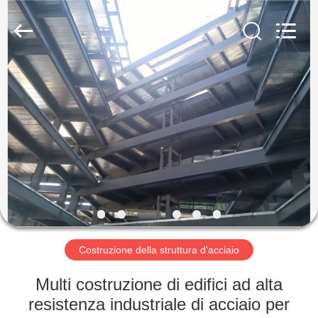
2026
Qingdao
KaFa
Fabrication
Co.,
Ltd..
All
Rights
CASA.
Reserved.
PRODOTTI
VIDEO
SPETTACOLO
VR
Costruzione della struttura d'acciaio
CHI
Multi costruzione di edifici ad alta
SIAMO
resistenza industriale di acciaio per