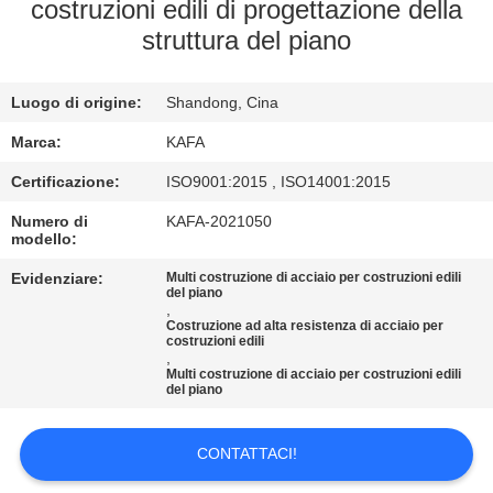
costruzioni edili di progettazione della
VISITA
struttura del piano
ALLA
Luogo di origine:
Shandong, Cina
FABBRICA
Marca:
KAFA
CONTROLLO
Certificazione:
ISO9001:2015 , ISO14001:2015
DELLA
Numero di
KAFA-2021050
modello:
QUALITÀ
Evidenziare:
Multi costruzione di acciaio per costruzioni edili
del piano
,
CONTATTACI
Costruzione ad alta resistenza di acciaio per
costruzioni edili
,
Multi costruzione di acciaio per costruzioni edili
NOTIZIE
del piano
CONTATTACI!
CASI