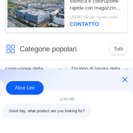
sismica e costruzione
rapida con magazzino
a struttura in acciaio
USD40~60 per square meter MOQ:1000 metri quadrati
durevole per le tue
CONTATTO
esigenze di stoccaggio
Categorie popolari
Tutti
costruzione della
Gruppo di lavoro della
struttura d'acciaio
struttura d'acciaio
Alice Lee
Acciaio per
magazzino di
12:00 AM
costruzioni edili
struttura in acciaio
architettonico
Good day, what product are you looking for?
servizio di
fasci dell'acciaio per
fabbricazione in