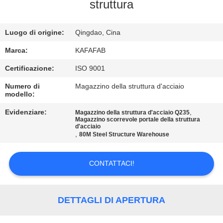
struttura
VISITA
ALLA
Luogo di origine:
Qingdao, Cina
FABBRICA
Marca:
KAFAFAB
Certificazione:
ISO 9001
CONTROLLO
Numero di
Magazzino della struttura d'acciaio
modello:
DELLA
QUALITÀ
Evidenziare:
,
Magazzino della struttura d'acciaio Q235
Magazzino scorrevole portale della struttura
d'acciaio
,
80M Steel Structure Warehouse
CONTATTACI
CONTATTACI!
NOTIZIE
DETTAGLI DI APERTURA
CASI