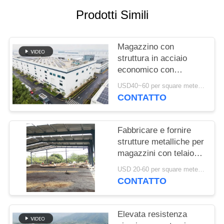
Prodotti Simili
MAPPA
DEL
Magazzino con
SITO
struttura in acciaio
economico con
POLITICA
fabbricazione precisa e
USD40~60 per square meter MOQ:1000 sqm
soluzione di consegna
SULLA
CONTATTO
completa
RISERVATEZZA
Fabbricare e fornire
strutture metalliche per
magazzini con telaio
portale personalizzato
USD 20-60 per square meter MOQ:1000 Mq
in Benin
CONTATTO
Elevata resistenza