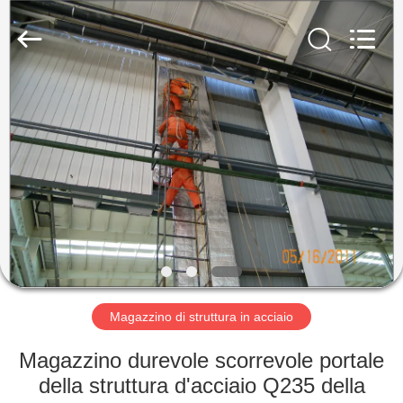
2026
Qingdao
KaFa
Fabrication
Co.,
Ltd..
All
Rights
CASA.
Reserved.
PRODOTTI
VIDEO
SPETTACOLO
VR
Magazzino di struttura in acciaio
CHI
Magazzino durevole scorrevole portale
SIAMO
della struttura d'acciaio Q235 della