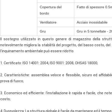
Copertura del
Fatto di spessore 0.5m
bordo
Ventilatore
Acciaio inossidabile
Gru
Gru in 5 tonnellate - 2
Il sostegno utilizzato in questo genere di magazzino della strutt
notevolmente migliora la stabilità del progetto, del basso costo, del pr
l'inquinamento ambientale può essere ridotto.
1. Certificato: ISO 14001: 2004, ISO 9001: 2008, OHSAS 18000;
2. Caratteristiche: assemblea veloce e flessibile, sicuro ed affidab
prova di fuoco;
3. Economico ed efficiente: l'installazione è rapida e facile, che no
costo;
4. Durevolezza: La struttura globale è facile da mantenere ed il tempo