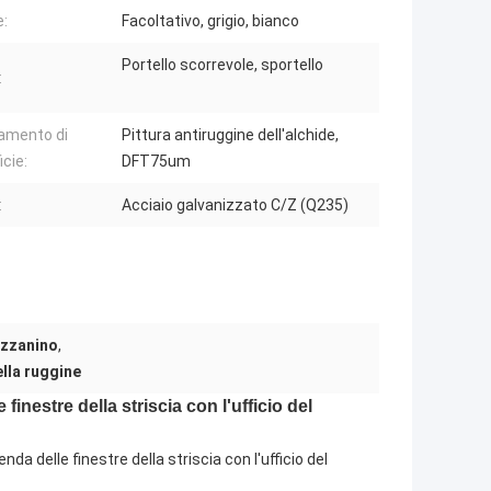
e:
Facoltativo, grigio, bianco
Portello scorrevole, sportello
:
amento di
Pittura antiruggine dell'alchide,
icie:
DFT75um
:
Acciaio galvanizzato C/Z (Q235)
ezzanino
,
ella ruggine
finestre della striscia con l'ufficio del
da delle finestre della striscia con l'ufficio del