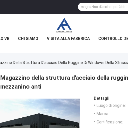
O VR
CHI SIAMO
VISITA ALLA FABBRICA
CONTROLLO DE
zzino Della Struttura D'acciaio Della Ruggine Di Windows Della Strisc
Magazzino della struttura d'acciaio della ruggin
mezzanino anti
Dettagli:
Luogo di origine:
Marca:
Certificazione: