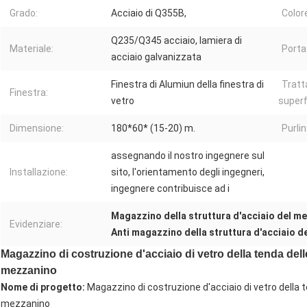
Grado:
Acciaio di Q355B,
Color
Q235/Q345 acciaio, lamiera di
Materiale:
Porta
acciaio galvanizzata
Finestra di Alumiun della finestra di
Tratt
Finestra:
vetro
superf
Dimensione:
180*60* (15-20) m.
Purlin
assegnando il nostro ingegnere sul
Installazione:
sito, l'orientamento degli ingegneri,
ingegnere contribuisce ad i
Magazzino della struttura d'acciaio del m
Evidenziare:
Anti magazzino della struttura d'acciaio d
Magazzino di costruzione d'acciaio di vetro della tenda delle 
mezzanino
Nome di progetto:
Magazzino di costruzione d'acciaio di vetro della ten
mezzanino