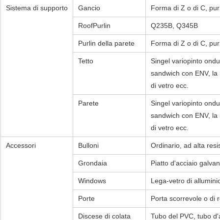
Sistema di supporto
Gancio
Forma di Z o di C, purl
RoofPurlin
Q235B, Q345B
Purlin della parete
Forma di Z o di C, purl
Tetto
Singel variopinto ondul
sandwich con ENV, la la
di vetro ecc.
Parete
Singel variopinto ondul
sandwich con ENV, la la
di vetro ecc.
Accessori
Bulloni
Ordinario, ad alta res
Grondaia
Piatto d'acciaio galvan
Windows
Lega-vetro di allumini
Porte
Porta scorrevole o di 
Discese di colata
Tubo del PVC, tubo d'a