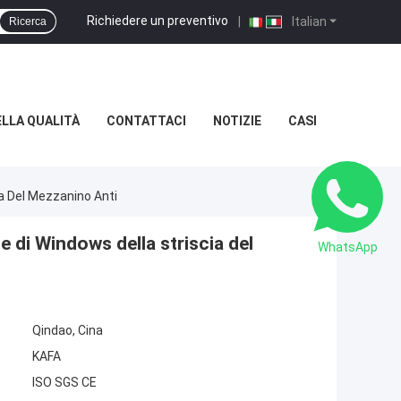
Richiedere un preventivo
|
Italian
Ricerca
LLA QUALITÀ
CONTATTACI
NOTIZIE
CASI
ia Del Mezzanino Anti
e di Windows della striscia del
WhatsApp
Qindao, Cina
KAFA
ISO SGS CE