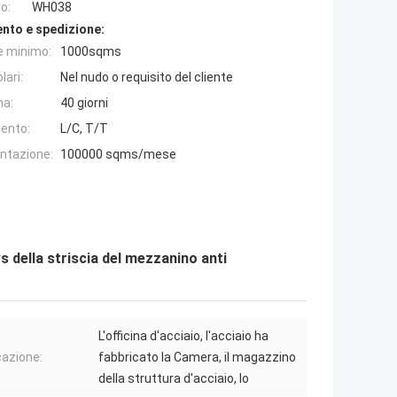
o:
WH038
nto e spedizione:
e minimo:
1000sqms
lari:
Nel nudo o requisito del cliente
na:
40 giorni
ento:
L/C, T/T
entazione:
100000 sqms/mese
s della striscia del mezzanino anti
L'officina d'acciaio, l'acciaio ha
cazione:
fabbricato la Camera, il magazzino
della struttura d'acciaio, lo