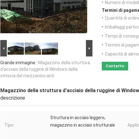
Numero di modell
Termini di pagame
Quantità di ordin
Imballaggi partico
Tempi di conseg
Termini di pagam
Capacità di alim
Grande immagine :
Magazzino della struttura
Contatto
d'acciaio della ruggine di Windows della
striscia del mezzanino anti
Magazzino della struttura d'acciaio della ruggine di Window
descrizione
Struttura in acciaio leggero,
Tipo:
magazzino in acciaio strutturale
Appli