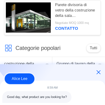
portata 36.6m
Parete divisoria di
vetro della costruzione
della sala
d'esposizione
Negotiate MOQ:1000 mq
dell'automobile della
CONTATTO
struttura d'acciaio di
Q345B
Categorie popolari
Tutti
costruzione della
Gruppo di lavoro della
struttura d'acciaio
struttura d'acciaio
Alice Lee
Acciaio per
magazzino di
8:59 AM
costruzioni edili
struttura in acciaio
architettonico
Good day, what product are you looking for?