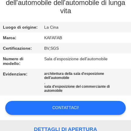
dell'automobile dell'automobile di lunga
VISITA
vita
ALLA
Luogo di origine:
La Cina
FABBRICA
Marca:
KAFAFAB
CONTROLLO
Certificazione:
BV,SGS
DELLA
Numero di
Sala d'esposizione dell'automobile
modello:
QUALITÀ
Evidenziare:
architettura della sala d'esposizione
dell'automobile
,
CONTATTACI
sala d'esposizione del commerciante di
automobile
NOTIZIE
CONTATTACI!
CASI
DETTAGLI DI APERTURA