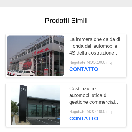
MAPPA
DEL
Prodotti Simili
SITO
La immersione calda di
Honda dell'automobile
POLITICA
4S della costruzione
SULLA
prefabbricata moderna
Negotiate MOQ:1000 mq
RISERVATEZZA
della sala
CONTATTO
d'esposizione ha
galvanizzato
Costruzione
automobilistica di
gestione commerciale
della costruzione
Negotiate MOQ:1000 mq
Q235B della sala
CONTATTO
d'esposizione
dell'automobile della