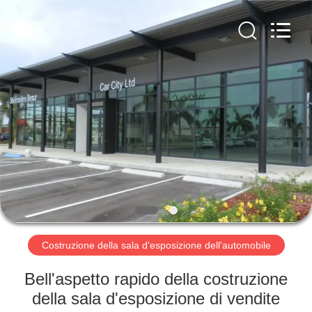
2026
Qingdao
KaFa
Fabrication
Co.,
Ltd..
All
Rights
CASA.
Reserved.
PRODOTTI
VIDEO
SPETTACOLO
VR
Costruzione della sala d'esposizione dell'automobile
CHI
Bell'aspetto rapido della costruzione
SIAMO
della sala d'esposizione di vendite