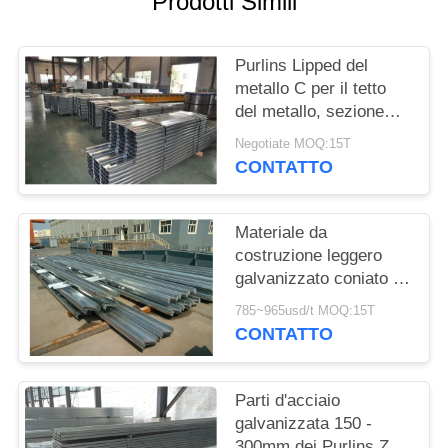
Prodotti Simili
MAPPA
DEL
Purlins Lipped del
metallo C per il tetto
SITO
del metallo, sezione
d'acciaio galvanizzata
Negotiate MOQ:15T
dei Purlins C
POLITICA
CONTATTO
SULLA
RISERVATEZZA
Materiale da
costruzione leggero
galvanizzato coniato a
freddo del Purlin
785~965usd/t MOQ:15T
dell'acciaio Z dei
CONTATTO
Purlins d'acciaio
Parti d'acciaio
galvanizzata 150 -
300mm dei Purlins Z