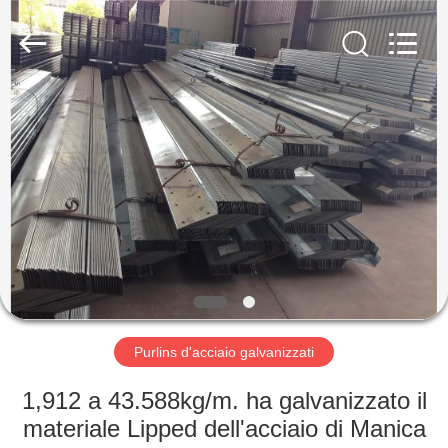
2026
Qingdao
KaFa
Fabrication
Co.,
Ltd..
All
Rights
CASA.
Reserved.
PRODOTTI
VIDEO
SPETTACOLO
VR
Purlins d'acciaio galvanizzati
CHI
1,912 a 43.588kg/m. ha galvanizzato il
SIAMO
materiale Lipped dell'acciaio di Manica