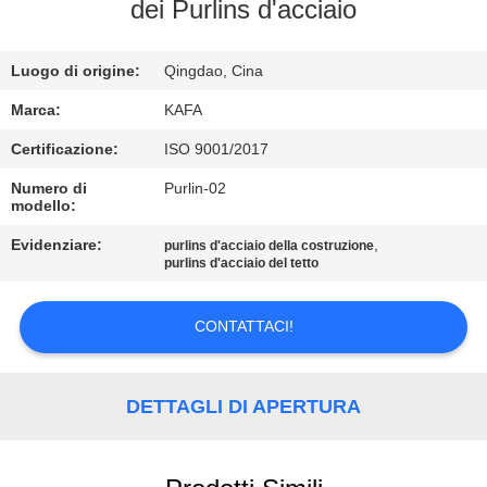
dei Purlins d'acciaio
VISITA
ALLA
Luogo di origine:
Qingdao, Cina
FABBRICA
Marca:
KAFA
Certificazione:
ISO 9001/2017
CONTROLLO
Numero di
Purlin-02
modello:
DELLA
QUALITÀ
Evidenziare:
,
purlins d'acciaio della costruzione
purlins d'acciaio del tetto
CONTATTACI
CONTATTACI!
NOTIZIE
DETTAGLI DI APERTURA
CASI