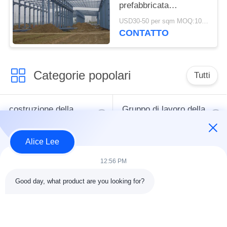
prefabbricata
personalizzata zincata
USD30-50 per sqm MOQ:1000 mq
CONTATTO
Categorie popolari
Tutti
costruzione della
Gruppo di lavoro della
struttura d'acciaio
struttura d'acciaio
Alice Lee
Acciaio per
magazzino di
12:56 PM
costruzioni edili
struttura in acciaio
architettonico
Good day, what product are you looking for?
servizio di
fasci dell'acciaio per
fabbricazione in
costruzioni edili