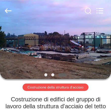
2026
Qingdao
KaFa
Fabrication
Co.,
Ltd..
All
Rights
CASA.
Reserved.
PRODOTTI
VIDEO
SPETTACOLO
VR
Costruzione della struttura d'acciaio
CHI
Costruzione di edifici del gruppo di
SIAMO
lavoro della struttura d'acciaio del tetto