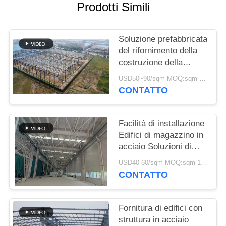
Prodotti Simili
MAPPA
DEL
Soluzione prefabbricata
SITO
del rifornimento della
costruzione della
struttura d'acciaio per
USD50~90/sqm MOQ:sqm 1000
POLITICA
industria
CONTATTO
SULLA
RISERVATEZZA
Facilità di installazione
Edifici di magazzino in
acciaio Soluzioni di
stoccaggio rispettose
USD40-60/sqm MOQ:sqm 1000
dell'ambiente
CONTATTO
Fornitura di edifici con
struttura in acciaio