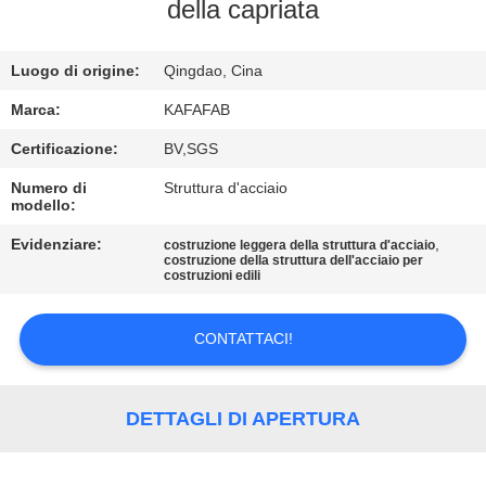
della capriata
VISITA
ALLA
Luogo di origine:
Qingdao, Cina
FABBRICA
Marca:
KAFAFAB
Certificazione:
BV,SGS
CONTROLLO
Numero di
Struttura d'acciaio
modello:
DELLA
QUALITÀ
Evidenziare:
,
costruzione leggera della struttura d'acciaio
costruzione della struttura dell'acciaio per
costruzioni edili
CONTATTACI
CONTATTACI!
NOTIZIE
DETTAGLI DI APERTURA
CASI