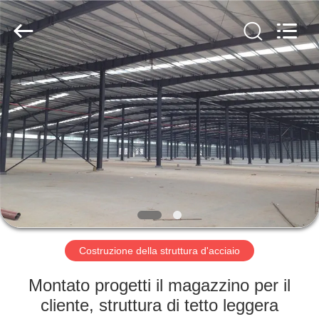
2026
Qingdao
KaFa
Fabrication
Co.,
Ltd..
All
Rights
CASA.
Reserved.
PRODOTTI
VIDEO
SPETTACOLO
VR
Costruzione della struttura d'acciaio
CHI
Montato progetti il magazzino per il
SIAMO
cliente, struttura di tetto leggera