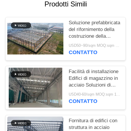
Prodotti Simili
MAPPA
DEL
Soluzione prefabbricata
SITO
del rifornimento della
costruzione della
struttura d'acciaio per
USD50~90/sqm MOQ:sqm 1000
POLITICA
industria
CONTATTO
SULLA
RISERVATEZZA
Facilità di installazione
Edifici di magazzino in
acciaio Soluzioni di
stoccaggio rispettose
USD40-60/sqm MOQ:sqm 1000
dell'ambiente
CONTATTO
Fornitura di edifici con
struttura in acciaio