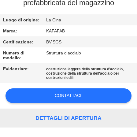
prefabbricata del magazzino
VISITA
ALLA
Luogo di origine:
La Cina
FABBRICA
Marca:
KAFAFAB
Certificazione:
BV,SGS
CONTROLLO
Numero di
Struttura d'acciaio
modello:
DELLA
QUALITÀ
Evidenziare:
,
costruzione leggera della struttura d'acciaio
costruzione della struttura dell'acciaio per
costruzioni edili
CONTATTACI
CONTATTACI!
NOTIZIE
DETTAGLI DI APERTURA
CASI