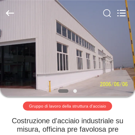
2026
Qingdao
KaFa
Fabrication
Co.,
Ltd..
All
Rights
CASA.
Reserved.
PRODOTTI
VIDEO
SPETTACOLO
VR
Gruppo di lavoro della struttura d'acciaio
CHI
Costruzione d'acciaio industriale su
SIAMO
misura, officina pre favolosa pre