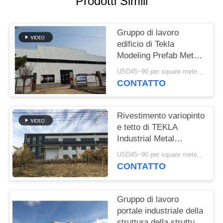
Prodotti Simili
MAPPA
DEL
Gruppo di lavoro
edificio di Tekla
SITO
Modeling Prefab Metal
Structure ad alta
USD45~90 per square meter MOQ:1000 metri quadri
resistenza
POLITICA
CONTATTO
SULLA
RISERVATEZZA
Rivestimento variopinto
e tetto di TEKLA
Industrial Metal
Workshop Building
USD45~90 per square meter MOQ:1000 metri quadri
CONTATTO
Gruppo di lavoro
portale industriale della
struttura della struttura