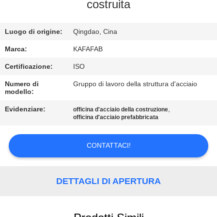
costruita
VISITA
ALLA
Luogo di origine:
Qingdao, Cina
FABBRICA
Marca:
KAFAFAB
Certificazione:
ISO
CONTROLLO
Numero di
Gruppo di lavoro della struttura d'acciaio
modello:
DELLA
QUALITÀ
Evidenziare:
,
officina d'acciaio della costruzione
officina d'acciaio prefabbricata
CONTATTACI
CONTATTACI!
NOTIZIE
DETTAGLI DI APERTURA
CASI