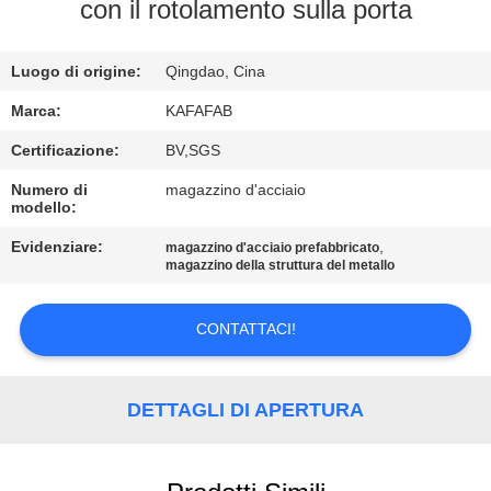
con il rotolamento sulla porta
VISITA
ALLA
Luogo di origine:
Qingdao, Cina
FABBRICA
Marca:
KAFAFAB
Certificazione:
BV,SGS
CONTROLLO
Numero di
magazzino d'acciaio
modello:
DELLA
QUALITÀ
Evidenziare:
,
magazzino d'acciaio prefabbricato
magazzino della struttura del metallo
CONTATTACI
CONTATTACI!
NOTIZIE
DETTAGLI DI APERTURA
CASI