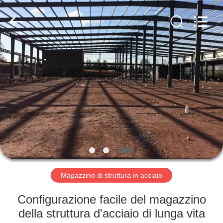
2026
Qingdao
KaFa
Fabrication
Co.,
Ltd..
All
Rights
CASA.
Reserved.
PRODOTTI
VIDEO
SPETTACOLO
VR
Magazzino di struttura in acciaio
CHI
Configurazione facile del magazzino
SIAMO
della struttura d'acciaio di lunga vita