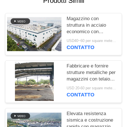
Prodotti Simili
MAPPA
DEL
Magazzino con
struttura in acciaio
SITO
economico con
fabbricazione precisa e
USD40~60 per square meter MOQ:1000 sqm
soluzione di consegna
POLITICA
CONTATTO
completa
SULLA
RISERVATEZZA
Fabbricare e fornire
strutture metalliche per
magazzini con telaio
portale personalizzato
USD 20-60 per square meter MOQ:1000 Mq
in Benin
CONTATTO
Elevata resistenza
sismica e costruzione
rapida con magazzino