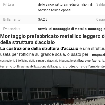
Pittura:
dello zinco, pittura media di milioni di
Salda
barrior a resina epossi
Brillamento:
SA.2.5
Cappu
Evidenziare:
servizi di montaggio di metallo
,
montaggio 
Montaggio prefabbricato metallico leggero de
della struttura d'acciaio
La costruzione della struttura d'acciaio
è una struttur
usata per l'officina su grande scala, o usato per il
magazz
installazione facile
la
costruzioni. E l'officina della struttura d'acciaio è buona
,
terremoto
la protezione dell'ambient
, l'impermeabilizzazione dell'acqua,