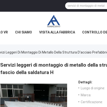
O VR
CHI SIAMO
VISITA ALLA FABBRICA
CONTROLLO DE
vizi Leggeri Di Montaggio Di Metallo Della Struttura D'acciaio Prefabbri
Servizi leggeri di montaggio di metallo della str
fascio della saldatura H
Dettagli:
Luogo di origine:
Marca:
Certificazione: