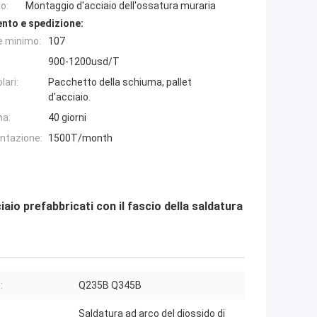
o:
Montaggio d'acciaio dell'ossatura muraria
nto e spedizione:
e minimo:
107
900-1200usd/T
lari:
Pacchetto della schiuma, pallet
d'acciaio.
na:
40 giorni
entazione:
1500T/month
iaio prefabbricati con il fascio della saldatura
:
Q235B Q345B
Saldatura ad arco del diossido di