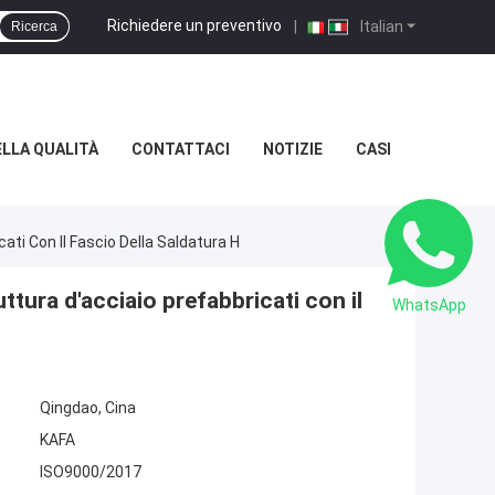
Richiedere un preventivo
|
Italian
Ricerca
LLA QUALITÀ
CONTATTACI
NOTIZIE
CASI
cati Con Il Fascio Della Saldatura H
uttura d'acciaio prefabbricati con il
WhatsApp
Qingdao, Cina
KAFA
ISO9000/2017