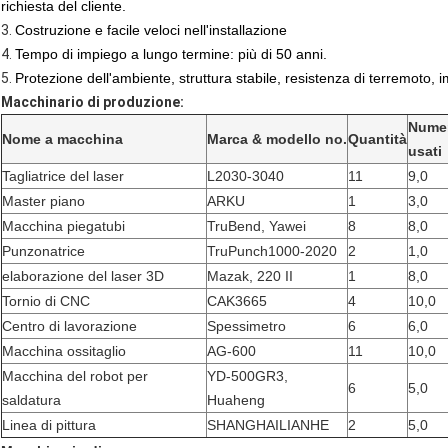
richiesta del cliente.
3.
Costruzione e facile veloci nell'installazione
4.
Tempo di impiego a lungo termine: più di 50 anni.
5.
Protezione dell'ambiente, struttura stabile, resistenza di terremoto,
Macchinario di produzione:
Numer
Nome a macchina
Marca & modello no.
Quantità
usati
Tagliatrice del laser
L2030-3040
11
9,0
Master piano
ARKU
1
3,0
Macchina piegatubi
TruBend, Yawei
8
8,0
Punzonatrice
TruPunch1000-2020
2
1,0
elaborazione del laser 3D
Mazak, 220 II
1
8,0
Tornio di CNC
CAK3665
4
10,0
Centro di lavorazione
Spessimetro
6
6,0
Macchina ossitaglio
AG-600
11
10,0
Macchina del robot per
YD-500GR3,
6
5,0
saldatura
Huaheng
Linea di pittura
SHANGHAILIANHE
2
5,0