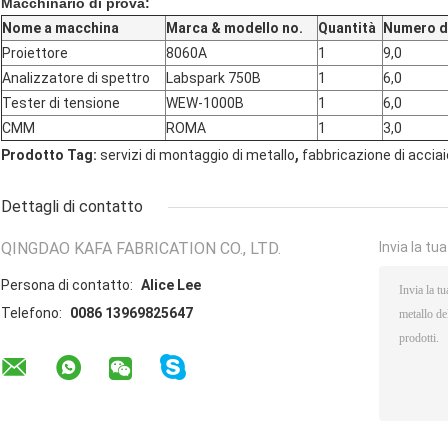
Macchinario di prova:
Nome a macchina
Marca & modello no.
Quantità
Numero de
Proiettore
8060A
1
9,0
Analizzatore di spettro
Labspark 750B
1
6,0
Tester di tensione
WEW-1000B
1
6,0
CMM
ROMA
1
3,0
,
Prodotto Tag:
servizi di montaggio di metallo
fabbricazione di accia
Dettagli di contatto
QINGDAO KAFA FABRICATION CO., LTD.
Invia la tu
Persona di contatto:
Alice Lee
Telefono:
0086 13969825647