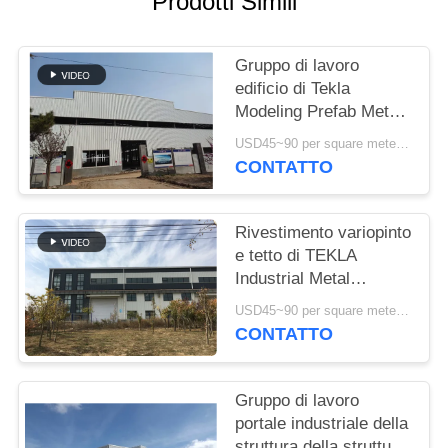
Prodotti Simili
MAPPA
DEL
Gruppo di lavoro
edificio di Tekla
SITO
Modeling Prefab Metal
Structure ad alta
USD45~90 per square meter MOQ:1000 metri quadri
resistenza
POLITICA
CONTATTO
SULLA
RISERVATEZZA
Rivestimento variopinto
e tetto di TEKLA
Industrial Metal
Workshop Building
USD45~90 per square meter MOQ:1000 metri quadri
CONTATTO
Gruppo di lavoro
portale industriale della
struttura della struttura