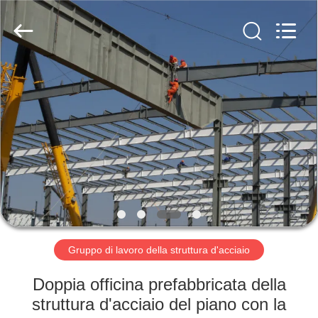
2026
Qingdao
KaFa
Fabrication
Co.,
Ltd..
All
Rights
CASA.
Reserved.
PRODOTTI
VIDEO
SPETTACOLO
VR
Gruppo di lavoro della struttura d'acciaio
CHI
Doppia officina prefabbricata della
SIAMO
struttura d'acciaio del piano con la