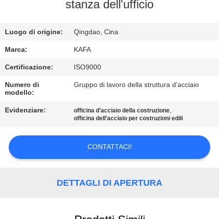
stanza dell'ufficio
VISITA
ALLA
Luogo di origine:
Qingdao, Cina
FABBRICA
Marca:
KAFA
Certificazione:
ISO9000
CONTROLLO
Numero di
Gruppo di lavoro della struttura d'acciaio
modello:
DELLA
QUALITÀ
Evidenziare:
,
officina d'acciaio della costruzione
officina dell'acciaio per costruzioni edili
CONTATTACI
CONTATTACI!
NOTIZIE
DETTAGLI DI APERTURA
CASI