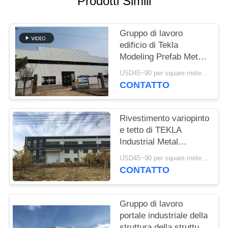
Prodotti Simili
MAPPA
DEL
Gruppo di lavoro
edificio di Tekla
SITO
Modeling Prefab Metal
Structure ad alta
USD45~90 per square meter MOQ:1000 metri quadri
resistenza
POLITICA
CONTATTO
SULLA
RISERVATEZZA
Rivestimento variopinto
e tetto di TEKLA
Industrial Metal
Workshop Building
USD45~90 per square meter MOQ:1000 metri quadri
CONTATTO
Gruppo di lavoro
portale industriale della
struttura della struttura