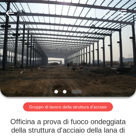
2026
Qingdao
KaFa
Fabrication
Co.,
Ltd..
All
Rights
CASA.
Reserved.
PRODOTTI
VIDEO
SPETTACOLO
VR
Gruppo di lavoro della struttura d'acciaio
CHI
Officina a prova di fuoco ondeggiata
SIAMO
della struttura d'acciaio della lana di