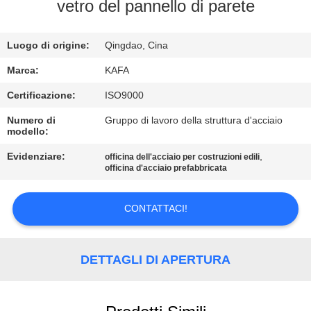
vetro del pannello di parete
VISITA
ALLA
Luogo di origine:
Qingdao, Cina
FABBRICA
Marca:
KAFA
Certificazione:
ISO9000
CONTROLLO
Numero di
Gruppo di lavoro della struttura d'acciaio
modello:
DELLA
QUALITÀ
Evidenziare:
,
officina dell'acciaio per costruzioni edili
officina d'acciaio prefabbricata
CONTATTACI
CONTATTACI!
NOTIZIE
DETTAGLI DI APERTURA
CASI