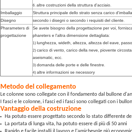
altre costruzioni della struttura d'acciaio.
6.
Imballaggio
Struttura principale dello strato senza carico d'imball
Disegno
secondo i disegni o secondo i requisiti del cliente.
Pharameters di
Se avete bisogno della progettazione per voi, fornisc
progettazione
phareters e l'altra dimensione dettagliata:
lunghezza, wideth, altezza, altezza del eave, passo 
1)
carico di vento, carico della neve, piovente circost
2)
aseismatic, ecc.
domanda delle porte e delle finestre.
3)
altre informazioni se necessory
4)
Metodo del collegamento
Le colonne sono collegate con il fondamento dal bullone d'a
I fasci e le colonne, i fasci ed i fasci sono collegati con i bullo
Vantaggio della costruzione
Ha potuto essere progettato secondo lo stato differente de
La portata di lunga vita, ha potuto essere di più di 50 anni
Rapido e facile installi il lavoro e l'amichevole più economi