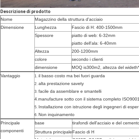
Descrizione di prodotto
Nome
Magazzino della struttura d'acciaio
Dimensione
Lunghezza
Fascio di H: 400-1500mm
Spessore
piatto di web: 6-32mm
piatto dell'ala: 6-40mm
Altezza
200-1200mm
colore
secondo i clienti
dimensione
MOQ is300m2, altezza del wideth
Vantaggio
il basso costo ma bei fuori guarda
1.
alta prestazione savety
2.
facile da assemblare e smantelli
3.
4.manufacture sotto con il sistema completo ISO9001 d
Installazione con istruzione degli ingegneri di espe
5.
Non inquinamento
6.
Principale
base
tirafondi dell'acciaio e del cement
componenti
Struttura principale
Fascio di H