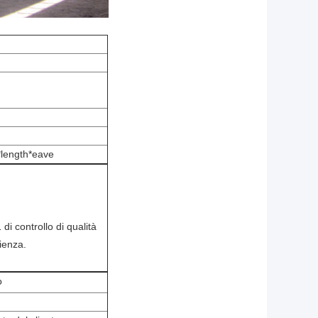
*length*eave
i controllo di qualità
rienza.
o