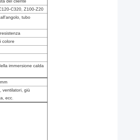
ta del cliente
a C120-C320, Z100-Z20
dall'angolo, tubo
 resistenza
i colore
 della immersione calda
.6mm
 ventilatori, giù
a, ecc.