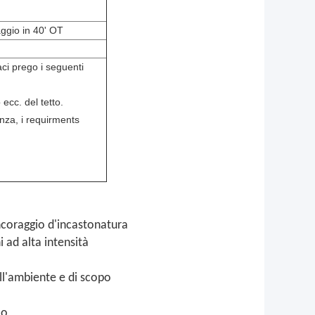
aggio in 40' OT
aci prego i seguenti
ecc. del tetto.
anza, i requirments
ncoraggio d'incastonatura
ni ad alta intensità
ll'ambiente e di scopo
co