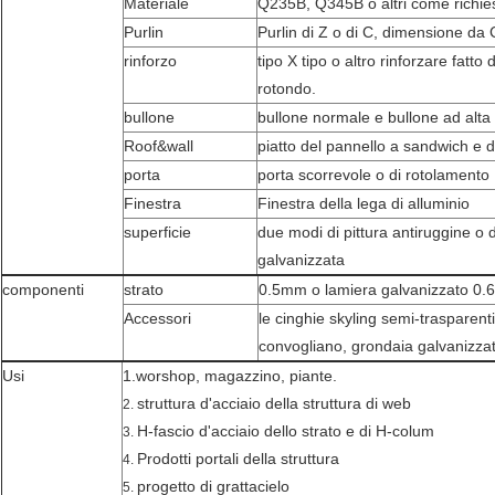
Materiale
Q235B, Q345B o altri come richies
Purlin
Purlin di Z o di C, dimensione d
rinforzo
tipo X tipo o altro rinforzare fatto 
rotondo.
bullone
bullone normale e bullone ad alta
Roof&wall
piatto del pannello a sandwich e d
porta
porta scorrevole o di rotolamento
Finestra
Finestra della lega di alluminio
superficie
due modi di pittura antiruggine o
galvanizzata
componenti
strato
0.5mm o lamiera galvanizzato 0
Accessori
le cinghie skyling semi-trasparenti,
convogliano, grondaia galvanizzat
Usi
1.worshop, magazzino, piante.
struttura d'acciaio della struttura di web
2.
H-fascio d'acciaio dello strato e di H-colum
3.
Prodotti portali della struttura
4.
progetto di grattacielo
5.