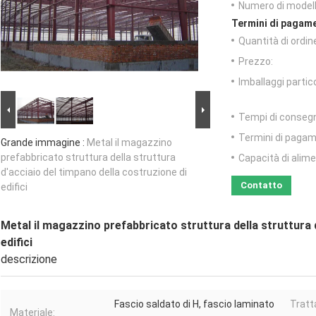
Numero di modell
Termini di pagame
Quantità di ordin
Prezzo:
Imballaggi partico
Tempi di conseg
Termini di pagam
Grande immagine :
Metal il magazzino
prefabbricato struttura della struttura
Capacità di alim
d'acciaio del timpano della costruzione di
Contatto
edifici
Metal il magazzino prefabbricato struttura della struttura 
edifici
descrizione
Fascio saldato di H, fascio laminato
Tratt
Materiale: