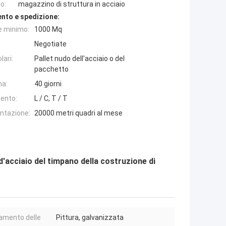
o:
magazzino di struttura in acciaio
nto e spedizione:
e minimo:
1000 Mq
Negotiate
lari:
Pallet nudo dell'acciaio o del
pacchetto
na:
40 giorni
ento:
L / C, T / T
entazione:
20000 metri quadri al mese
d'acciaio del timpano della costruzione di
amento delle
Pittura, galvanizzata