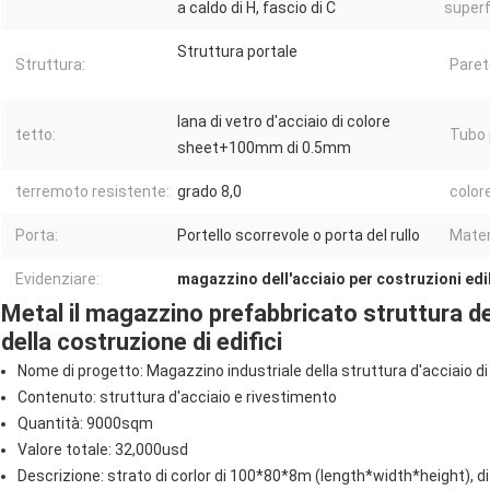
a caldo di H, fascio di C
superfi
Struttura portale
Struttura:
Paret
lana di vetro d'acciaio di colore
tetto:
Tubo 
sheet+100mm di 0.5mm
terremoto resistente:
grado 8,0
colore
Porta:
Portello scorrevole o porta del rullo
Materi
Evidenziare:
magazzino dell'acciaio per costruzioni edil
Metal il magazzino prefabbricato struttura de
della costruzione di edifici
Nome di progetto: Magazzino industriale della struttura d'acciaio di
Contenuto: struttura d'acciaio e rivestimento
Quantità: 9000sqm
Valore totale: 32,000usd
Descrizione: strato di corlor di 100*80*8m (length*width*height), di