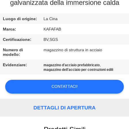
galvanizzata della immersione calda
VISITA
ALLA
Luogo di origine:
La Cina
FABBRICA
Marca:
KAFAFAB
Certificazione:
BV,SGS
CONTROLLO
Numero di
magazzino di struttura in acciaio
modello:
DELLA
QUALITÀ
Evidenziare:
,
magazzino d'acciaio prefabbricato
magazzino dell'acciaio per costruzioni edili
CONTATTACI
CONTATTACI!
NOTIZIE
DETTAGLI DI APERTURA
CASI