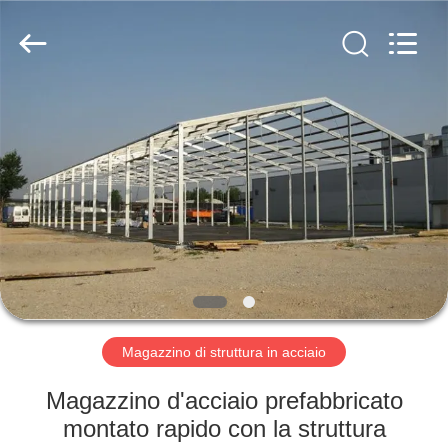
2026
Qingdao
KaFa
Fabrication
Co.,
Ltd..
All
Rights
CASA.
Reserved.
PRODOTTI
VIDEO
SPETTACOLO
VR
Magazzino di struttura in acciaio
CHI
Magazzino d'acciaio prefabbricato
SIAMO
montato rapido con la struttura