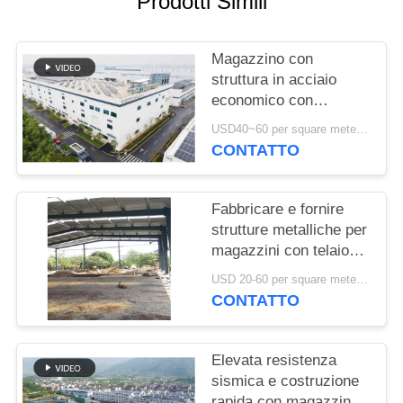
Prodotti Simili
MAPPA
DEL
Magazzino con
struttura in acciaio
SITO
economico con
fabbricazione precisa e
USD40~60 per square meter MOQ:1000 sqm
soluzione di consegna
POLITICA
CONTATTO
completa
SULLA
RISERVATEZZA
Fabbricare e fornire
strutture metalliche per
magazzini con telaio
portale personalizzato
USD 20-60 per square meter MOQ:1000 Mq
in Benin
CONTATTO
Elevata resistenza
sismica e costruzione
rapida con magazzino