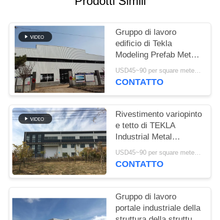
Prodotti Simili
MAPPA
DEL
Gruppo di lavoro
edificio di Tekla
SITO
Modeling Prefab Metal
Structure ad alta
USD45~90 per square meter MOQ:1000 metri quadri
resistenza
POLITICA
CONTATTO
SULLA
RISERVATEZZA
Rivestimento variopinto
e tetto di TEKLA
Industrial Metal
Workshop Building
USD45~90 per square meter MOQ:1000 metri quadri
CONTATTO
Gruppo di lavoro
portale industriale della
struttura della struttura