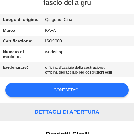
fascio della gru
VISITA
ALLA
Luogo di origine:
Qingdao, Cina
FABBRICA
Marca:
KAFA
Certificazione:
ISO9000
CONTROLLO
Numero di
workshop
modello:
DELLA
QUALITÀ
Evidenziare:
,
officina d'acciaio della costruzione
officina dell'acciaio per costruzioni edili
CONTATTACI
CONTATTACI!
NOTIZIE
DETTAGLI DI APERTURA
CASI