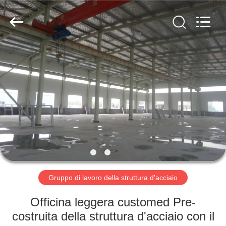
2026
Qingdao
KaFa
Fabrication
Co.,
Ltd..
All
Rights
CASA.
Reserved.
PRODOTTI
VIDEO
SPETTACOLO
VR
Gruppo di lavoro della struttura d'acciaio
CHI
Officina leggera customed Pre-
SIAMO
costruita della struttura d'acciaio con il