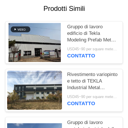
Prodotti Simili
MAPPA
DEL
Gruppo di lavoro
SITO
edificio di Tekla
Modeling Prefab Metal
POLITICA
Structure ad alta
USD45~90 per square meter MOQ:1000 metri quadri
resistenza
SULLA
CONTATTO
RISERVATEZZA
Rivestimento variopinto
e tetto di TEKLA
Industrial Metal
Workshop Building
USD45~90 per square meter MOQ:1000 metri quadri
CONTATTO
Gruppo di lavoro