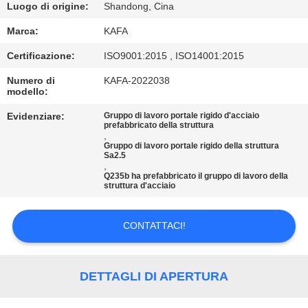
Luogo di origine:
Shandong, Cina
VISITA
Marca:
KAFA
ALLA
Certificazione:
ISO9001:2015 , ISO14001:2015
FABBRICA
Numero di
KAFA-2022038
modello:
CONTROLLO
Evidenziare:
Gruppo di lavoro portale rigido d'acciaio
prefabbricato della struttura
DELLA
,
Gruppo di lavoro portale rigido della struttura
QUALITÀ
Sa2.5
,
Q235b ha prefabbricato il gruppo di lavoro della
struttura d'acciaio
CONTATTACI
CONTATTACI!
NOTIZIE
DETTAGLI DI APERTURA
CASI