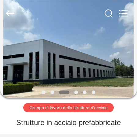
2026
Qingdao
KaFa
Fabrication
Co.,
Ltd..
All
Rights
CASA.
Reserved.
PRODOTTI
VIDEO
SPETTACOLO
VR
Gruppo di lavoro della struttura d'acciaio
CHI
Strutture in acciaio prefabbricate
SIAMO